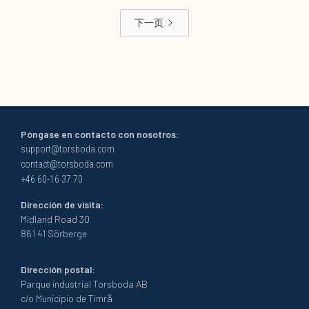
下一页
Póngase en contacto con nosotros:
support@torsboda.com
contact@torsboda.com
+46 60-16 37 70
Dirección de visita:
Midland Road 30
861 41 Sörberge
Dirección postal:
Parque industrial Torsboda AB
c/o Municipio de Timrå