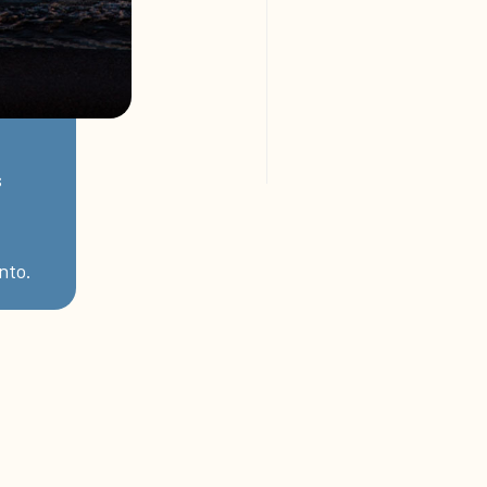
s
nto.