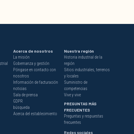
Acerca de nosotros
Nuestra región
La misión
Historia industrial de la
trial
Gobernanza y gestión
región
Póngase en contacto con
Sitios industriales, terrenos
nosotros
y locales
Información de facturación
Suministro de
noticias
competencias
Sala de prensa
Vive y vive
GDPR
PREGUNTAS MÁS
búsqueda
FRECUENTES
Acerca del establecimiento
Preguntas y respuestas
frecuentes
Redes sociales