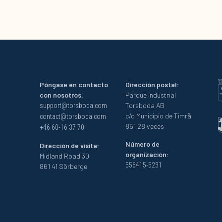
Póngase en contacto
Dirección postal:
con nosotros:
Parque industrial
Torsboda AB
support@torsboda.com
c/o Municipio de Timrå
contact@torsboda.com
861 28 veces
+46 60-16 37 70
Número de
Dirección de visita:
organización:
Midland Road 30
556415-5231
861 41 Sörberge