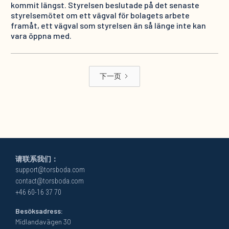
kommit längst. Styrelsen beslutade på det senaste
styrelsemötet om ett vägval för bolagets arbete
framåt, ett vägval som styrelsen än så länge inte kan
vara öppna med.
下一页
请联系我们：
support@torsboda.com
contact@torsboda.com
+46 60-16 37 70
Besöksadress:
Midlandavägen 30