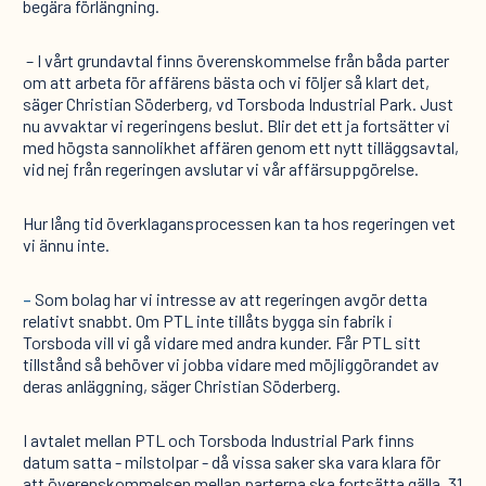
begära förlängning.
– I vårt grundavtal finns överenskommelse från båda parter
om att arbeta för affärens bästa och vi följer så klart det,
säger Christian Söderberg, vd Torsboda Industrial Park. Just
nu avvaktar vi regeringens beslut. Blir det ett ja fortsätter vi
med högsta sannolikhet affären genom ett nytt tilläggsavtal,
vid nej från regeringen avslutar vi vår affärsuppgörelse.
Hur lång tid överklagansprocessen kan ta hos regeringen vet
vi ännu inte.
–
Som bolag har vi intresse av att regeringen avgör detta
relativt snabbt. Om PTL inte tillåts bygga sin fabrik i
Torsboda vill vi gå vidare med andra kunder. Får PTL sitt
tillstånd så behöver vi jobba vidare med möjliggörandet av
deras anläggning, säger Christian Söderberg.
I avtalet mellan PTL och Torsboda Industrial Park finns
datum satta - milstolpar - då vissa saker ska vara klara för
att överenskommelsen mellan parterna ska fortsätta gälla. 31