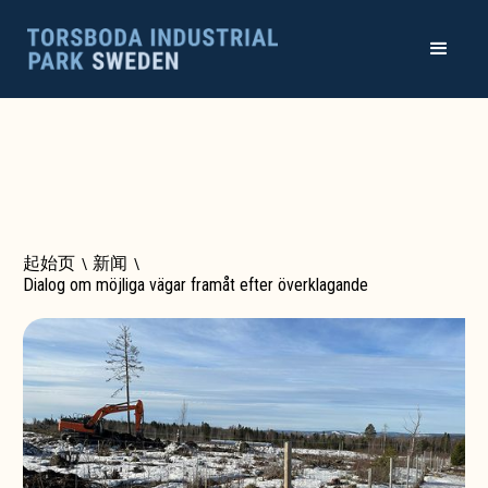
起始页
\
新闻
\
Dialog om möjliga vägar framåt efter överklagande