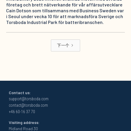
företag och brett nätverkande för vår affärsutvecklare
Cain Dotson som tillsammans med Business Sweden var
i Seoul under vecka 10 för att marknadsföra Sverige och
Torsboda Industrial Park för batteribranschen.
下一个
Contact us:
support@torsboda.com
contact@torsboda.com
+46 60-16 37 70
Visiting address:
Midland Road 30