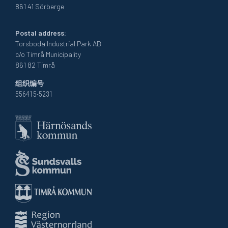
861 41 Sörberge
Postal address:
Torsboda Industrial Park AB
c/o Timrå Municipality
861 82 Timrå
组织编号
556415-5231