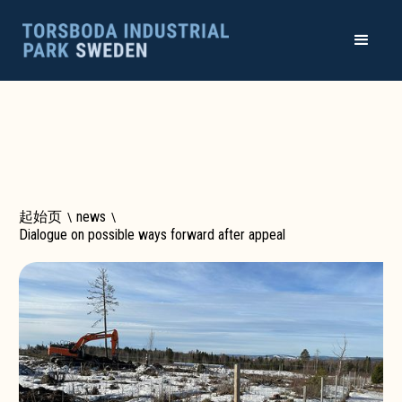
起始页
\
news
\
Dialogue on possible ways forward after appeal