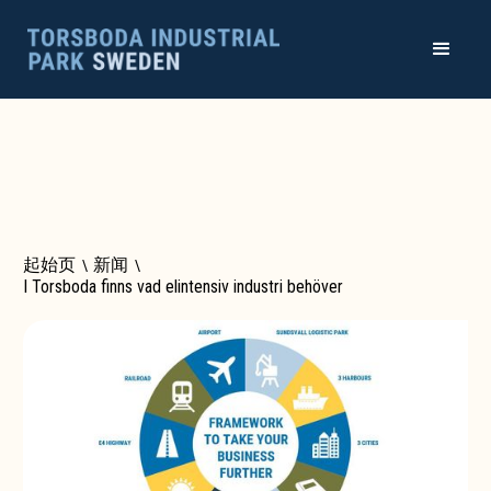
起始页
\
新闻
\
I Torsboda finns vad elintensiv industri behöver