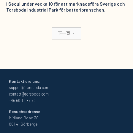
i Seoul under vecka 10 för att marknadsföra Sverige och
Torsboda Industrial Park för batteribranschen.
下一页
Kontaktiere uns:
support@torsboda.com
contact@torsboda.com
+46 60-16 37 70
Besuchsadresse:
Midland Road 30
861 41 Sörberge