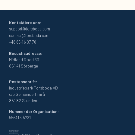
Kontaktiere uns:
support@torsboda.com
contact@torsboda.com
+46 60-16 37 70
Besuchsadresse:
Midland Road 30
861 41 Sörberge
Postanschrift:
Industriepark Torsboda AB
c/o Gemeinde Timrå
861 82 Stunden
Nummer der Organisation:
556415-5231