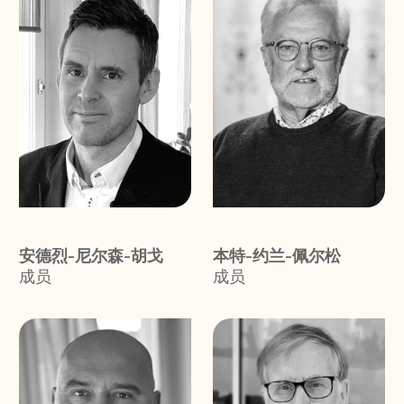
安德烈-尼尔森-胡戈
本特-约兰-佩尔松
成员
成员