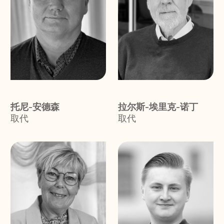
托尼-安德森
拉尔斯-埃里克-诺丁
取代
取代