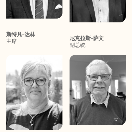
斯特凡-达林
尼克拉斯-萨文
主席
副总统